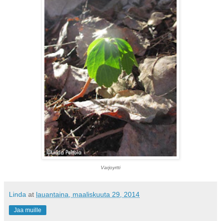
Varjoyrtti
Linda
at
lauantaina, maaliskuuta 29, 2014
Jaa muille