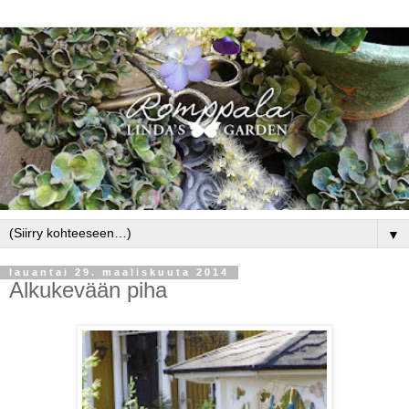
▼
lauantai 29. maaliskuuta 2014
Alkukevään piha