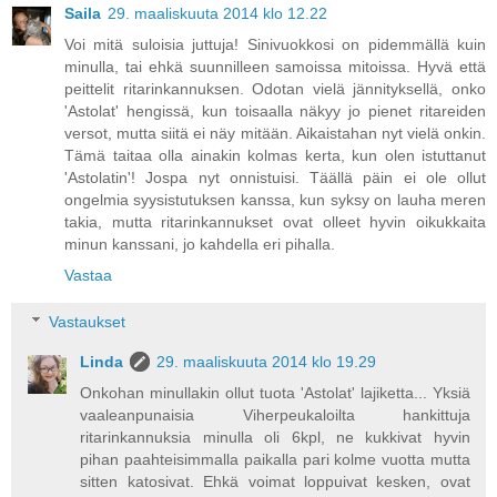
Saila
29. maaliskuuta 2014 klo 12.22
Voi mitä suloisia juttuja! Sinivuokkosi on pidemmällä kuin
minulla, tai ehkä suunnilleen samoissa mitoissa. Hyvä että
peittelit ritarinkannuksen. Odotan vielä jännityksellä, onko
'Astolat' hengissä, kun toisaalla näkyy jo pienet ritareiden
versot, mutta siitä ei näy mitään. Aikaistahan nyt vielä onkin.
Tämä taitaa olla ainakin kolmas kerta, kun olen istuttanut
'Astolatin'! Jospa nyt onnistuisi. Täällä päin ei ole ollut
ongelmia syysistutuksen kanssa, kun syksy on lauha meren
takia, mutta ritarinkannukset ovat olleet hyvin oikukkaita
minun kanssani, jo kahdella eri pihalla.
Vastaa
Vastaukset
Linda
29. maaliskuuta 2014 klo 19.29
Onkohan minullakin ollut tuota 'Astolat' lajiketta... Yksiä
vaaleanpunaisia Viherpeukaloilta hankittuja
ritarinkannuksia minulla oli 6kpl, ne kukkivat hyvin
pihan paahteisimmalla paikalla pari kolme vuotta mutta
sitten katosivat. Ehkä voimat loppuivat kesken, ovat