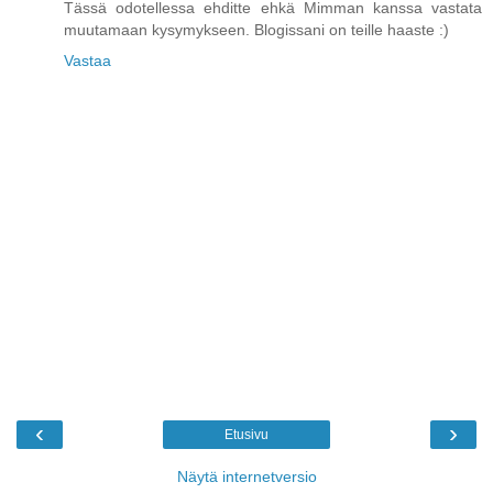
Tässä odotellessa ehditte ehkä Mimman kanssa vastata
muutamaan kysymykseen. Blogissani on teille haaste :)
Vastaa
‹
›
Etusivu
Näytä internetversio